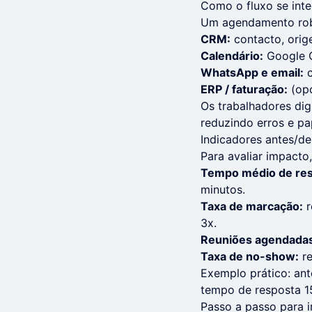
Como o fluxo se int
Um agendamento robu
CRM:
contacto, orig
Calendário:
Google C
WhatsApp e email:
c
ERP / faturação:
(opc
Os trabalhadores di
reduzindo erros e pa
Indicadores antes/d
Para avaliar impacto
Tempo médio de res
minutos.
Taxa de marcação:
r
3x.
Reuniões agendadas
Taxa de no-show:
re
Exemplo prático: an
tempo de resposta 1
Passo a passo para 