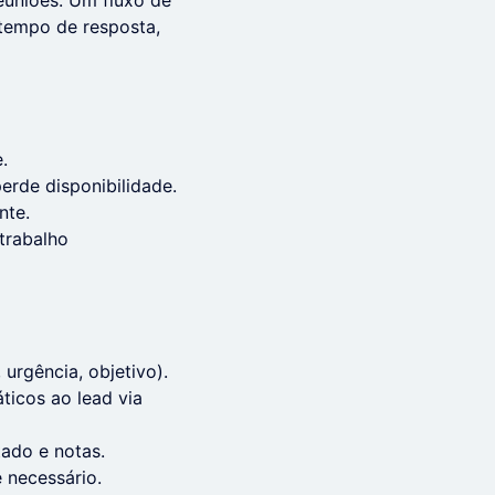
euniões. Um fluxo de
tempo de resposta,
.
erde disponibilidade.
nte.
trabalho
 urgência, objetivo).
ticos ao lead via
tado e notas.
 necessário.