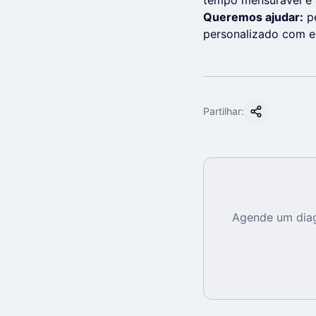
tempo mensurável e 
Queremos ajudar:
pe
personalizado com e
Partilhar:
Agende um diag