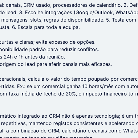
ual: canais, CRM usado, processadores de calendário. 2. Def
do lead. 3. Escolhe integrações (Google/Outlook, WhatsAp
: mensagens, slots, regras de disponibilidade. 5. Testa com
usta. 6. Escala para toda a equipa.
rtas e claras; evita excesso de opções.
ponibilidade padrão para reduzir conflitos.
 24h e 1h antes da reunião.
origem do lead para aferir canais mais eficazes.
eracionais, calcula o valor do tempo poupado por comerci
rtidas. Ex.: se um comercial ganha 10 horas/mês com aut
com taxa média de fecho de 20%, o impacto financeiro torn
ático integrado ao CRM não é apenas tecnologia; é um tra
 repetitivas, mantendo registos consistentes e acelerando o
l, a combinação de CRM, calendário e canais como Whats