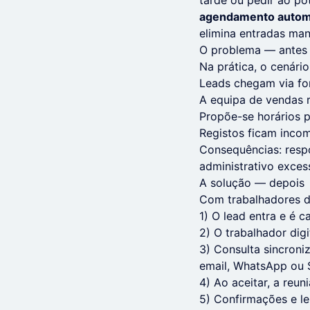
tarde ou pedir ao po
agendamento automá
elimina entradas man
O problema — antes
Na prática, o cenário 
Leads chegam via fo
A equipa de vendas r
Propõe-se horários p
Registos ficam inco
Consequências: respo
administrativo exces
A solução — depois
Com trabalhadores di
1) O lead entra e é
2) O trabalhador digi
3) Consulta sincroni
email, WhatsApp ou
4) Ao aceitar, a reu
5) Confirmações e l