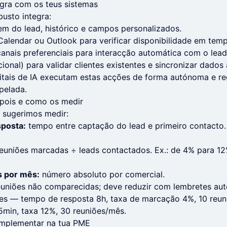
egra com os teus sistemas
sto integra:
em do lead, histórico e campos personalizados.
alendar ou Outlook para verificar disponibilidade em temp
anais preferenciais para interacção automática com o lead
ional) para validar clientes existentes e sincronizar dados 
gitais de IA executam estas acções de forma autónoma e r
pelada.
epois e como os medir
, sugerimos medir:
posta:
tempo entre captação do lead e primeiro contacto. 
euniões marcadas ÷ leads contactados. Ex.: de 4% para 1
 por mês:
número absoluto por comercial.
uniões não comparecidas; deve reduzir com lembretes aut
tes — tempo de resposta 8h, taxa de marcação 4%, 10 reu
5min, taxa 12%, 30 reuniões/mês.
implementar na tua PME