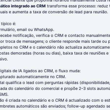
tencial cliente que proponha horários manualmente custa r
tico integrado ao CRM
transforma esse processo: reduz 
uais e aumenta a taxa de conversão de lead para reunião.
típico é:
rmulário, email ou WhatsApp.
ecebe notificação, verifica o CRM e contacto manualmente
or troca de mensagens; o cliente responde mais tarde ou p
mpletos no CRM e o calendário não actualiza automaticame
stas demoradas (horas ou dias), baixa taxa de reuniões e 
sivo.
gitais de IA ligados ao CRM, o fluxo muda:
 capturado automaticamente no CRM.
tal qualifica o lead com perguntas rápidas (disponibilidade,
zada do calendário do comercial e propõe 2–3 slots automá
 SMS.
nião é criada no calendário e o CRM é actualizado com o es
embretes automáticos são enviados; follow-up agendado se