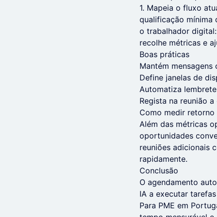
1. Mapeia o fluxo at
qualificação mínima 
o trabalhador digital
recolhe métricas e aj
Boas práticas
Mantém mensagens cu
Define janelas de dis
Automatiza lembretes
Regista na reunião a 
Como medir retorno
Além das métricas op
oportunidades conve
reuniões adicionais 
rapidamente.
Conclusão
O agendamento autom
IA a executar tarefas
Para PME em Portuga