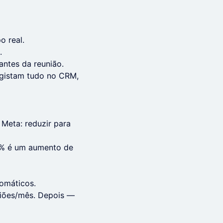
o real.
.
antes da reunião.
egistam tudo no CRM,
Meta: reduzir para
2% é um aumento de
omáticos.
niões/mês. Depois —