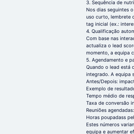
3. Sequência de nutr
Nos dias seguintes o
uso curto, lembrete
tag inicial (ex.: int
4. Qualificação auto
Com base nas interaç
actualiza o lead sc
momento, a equipa c
5. Agendamento e p
Quando o lead está q
integrado. A equipa
Antes/Depois: impac
Exemplo de resultad
Tempo médio de resp
Taxa de conversão in
Reuniões agendadas
Horas poupadass pel
Estes números variam
equipa e aumentar efi