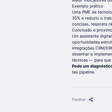
Medir indicadores du
Exemplo prático
Uma PME de tecnolog
35% e reduziu o tra
concisas, resposta 
Conclusão e próxim
Um assistente digita
oportunidades estru
integrações CRM/ERP 
desenhar e implemen
técnicas — para que 
Pede um diagnóstico
teu pipeline.
Partilhar: