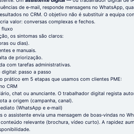
stente. Um
assistente digital
— ou trabalhador digital de 
equências de e‑mail, responde mensagens no WhatsApp, qua
resultados no CRM. O objetivo não é substituir a equipa co
 cria valor: conversas complexas e fechos.
 fluxo
ão, os sintomas são claros:
ras ou dias).
entes e manuais.
lta de priorização.
a com tarefas administrativas.
 digital: passo a passo
o prático em 5 etapas que usamos com clientes PME:
a no CRM
lário, chat ou anunciante. O trabalhador digital regista au
nota a origem (campanha, canal).
imediato (WhatsApp e e‑mail)
 o assistente envia uma mensagem de boas‑vindas no Wh
onteúdo relevante (brochura, vídeo curto). A rapidez aum
sponibilidade.