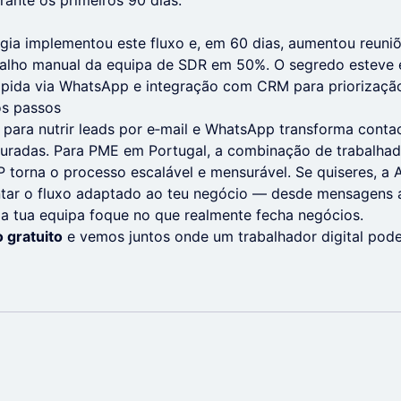
rante os primeiros 90 dias.
ia implementou este fluxo e, em 60 dias, aumentou reuniõ
balho manual da equipa de SDR em 50%. O segredo estev
rápida via WhatsApp e integração com CRM para priorizaçã
os passos
l para nutrir leads por e‑mail e WhatsApp transforma cont
turadas. Para PME em Portugal, a combinação de trabalhad
torna o processo escalável e mensurável. Se quiseres, a A
tar o fluxo adaptado ao teu negócio — desde mensagens a
a tua equipa foque no que realmente fecha negócios.
 gratuito
e vemos juntos onde um trabalhador digital pode