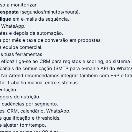
so a monitorizar
resposta
(segundos/minutos/hours).
lique
em e‑mails da sequência.
 WhatsApp.
tes e depois da automação.
s
por mês e taxa de conversão em propostas.
 equipa comercial.
s tuas ferramentas
l eficaz liga‑se ao CRM para registos e scoring, ao sistema
canais de comunicação (SMTP para e‑mail e API do Whats
 Na Aitend recomendamos integrar também com ERP e fatu
itar trabalho manual entre sistemas.
entação
iggers de nutrição.
 cadências por segmento.
es: CRM, calendário, WhatsApp.
 qualificação e thresholds.
e ajustar tom/tempo.