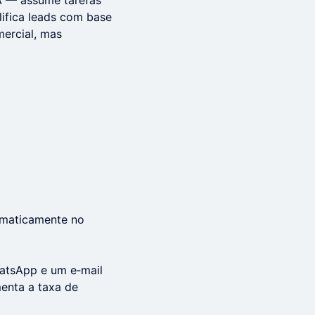
IA — assume tarefas
lifica leads com base
mercial, mas
tomaticamente no
atsApp e um e‑mail
enta a taxa de