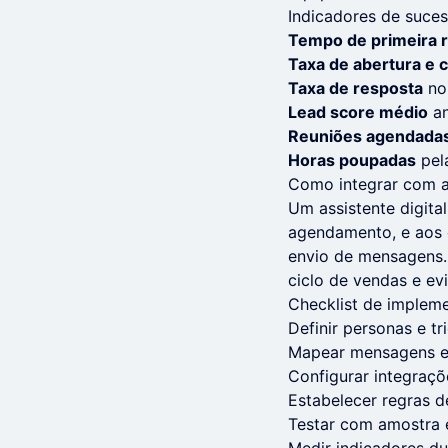
Indicadores de suces
Tempo de primeira 
Taxa de abertura e c
Taxa de resposta
no
Lead score médio
an
Reuniões agendada
Horas poupadas
pela
Como integrar com a
Um assistente digita
agendamento, e aos 
envio de mensagens.
ciclo de vendas e ev
Checklist de implem
Definir personas e tr
Mapear mensagens e
Configurar integraçõ
Estabelecer regras de
Testar com amostra 