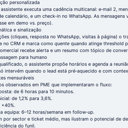
ição personalizada
 assistente executa uma cadência multicanal: e‑mail 2, m
 de calendário, e um check‑in no WhatsApp. As mensagens 
eresse em demo vs. preço).
mática e sinalização
ões (cliques, resposta no WhatsApp, visitas à página) o tra
ore no CRM e marca como
quente
quando atinge threshold p
omercial recebe alerta e um resumo com tópico de conver
assagem para humano
ualificado, o assistente propõe horários e agenda a reuniã
 só intervém quando o lead está pré‑aquecido e com conte
tes mensuráveis
os observados em PME que implementaram o fluxo:
osta: de 6 horas para 10 minutos.
icial: de 1,2% para 3,6%.
: +40%.
a equipa: 6–12 horas/semana em follow‑up.
 por sector e ticket médio, mas ilustram o potencial de d
ciência do funil.