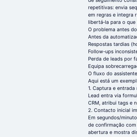
de seguimento consi
repetitivas: envia s
em regras e integra 
libertá‑la para o que
O problema antes do
Antes da automatizaç
Respostas tardias (ho
Follow-ups inconsist
Perda de leads por fa
Equipa sobrecarregad
O fluxo do assistente
Aqui está um exempl
1. Captura e entrad
Lead entra via formu
CRM, atribui tags e 
2. Contacto inicial 
Em segundos/minutos
de confirmação com c
abertura e mostra di