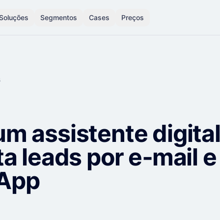
Soluções
Segmentos
Cases
Preços
s
m assistente digita
a leads por e‑mail e
App
8