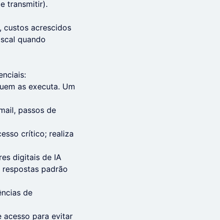
 transmitir).
, custos acrescidos
iscal quando
nciais:
 quem as executa. Um
mail, passos de
so crítico; realiza
es digitais de IA
e respostas padrão
ências de
e acesso para evitar