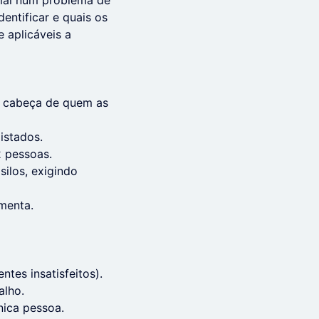
rmal num problema de
entificar e quais os
e aplicáveis a
a cabeça de quem as
istados.
 pessoas.
ilos, exigindo
menta.
tes insatisfeitos).
alho.
nica pessoa.