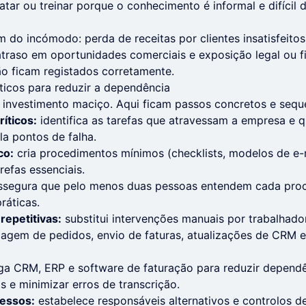
tar ou treinar porque o conhecimento é informal e difícil de
 do incómodo: perda de receitas por clientes insatisfeitos
 atraso em oportunidades comerciais e exposição legal ou f
ão ficam registados corretamente.
ticos para reduzir a dependência
investimento maciço. Aqui ficam passos concretos e seque
íticos:
identifica as tarefas que atravessam a empresa e
la pontos de falha.
co:
cria procedimentos mínimos (checklists, modelos de e-
refas essenciais.
segura que pelo menos duas pessoas entendem cada proces
ráticas.
repetitivas:
substitui intervenções manuais por trabalhador
iagem de pedidos, envio de faturas, atualizações de CRM 
ga CRM, ERP e software de faturação para reduzir depend
 e minimizar erros de transcrição.
cessos:
estabelece responsáveis alternativos e controlos d