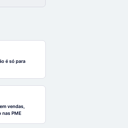
ão é só para
 em vendas,
ro nas PME