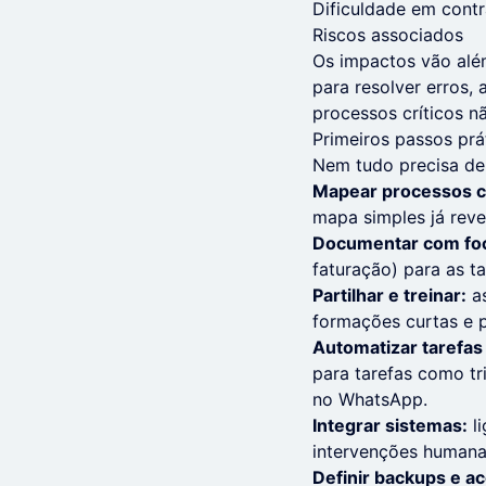
Dificuldade em contra
Riscos associados
Os impactos vão além
para resolver erros,
processos críticos n
Primeiros passos prá
Nem tudo precisa de 
Mapear processos cr
mapa simples já reve
Documentar com fo
faturação) para as ta
Partilhar e treinar:
as
formações curtas e p
Automatizar tarefas 
para tarefas como tr
no WhatsApp.
Integrar sistemas:
li
intervenções humanas
Definir backups e a