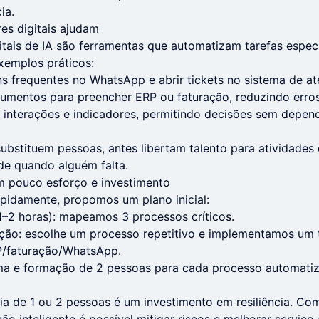
ia.
es digitais ajudam
itais de IA são ferramentas que automatizam tarefas espe
xemplos práticos:
 frequentes no WhatsApp e abrir tickets no sistema de at
cumentos para preencher ERP ou faturação, reduzindo erro
 interações e indicadores, permitindo decisões sem depe
ubstituem pessoas, antes libertam talento para atividades 
de quando alguém falta.
m pouco esforço e investimento
pidamente, propomos um plano inicial:
1–2 horas): mapeamos 3 processos críticos.
ção: escolhe um processo repetitivo e implementamos um t
P/faturação/WhatsApp.
a e formação de 2 pessoas para cada processo automati
ia de 1 ou 2 pessoas é um investimento em resiliência. C