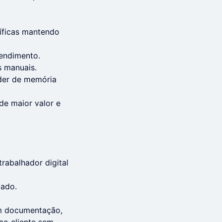
cíficas mantendo
endimento.
s manuais.
nder de memória
de maior valor e
rabalhador digital
zado.
om documentação,