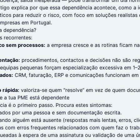
, doença, saída inesperada — pode transformar um dia no
rtigo explica por que essa dependência acontece, como a id
icos para reduzir o risco, com foco em soluções realistas 
mpresas em Portugal.
a dependência?
s recorrentes:
co sem processos:
a empresa cresce e as rotinas ficam n
entação:
procedimentos, contactos e decisões não são reg
equipas pequenas forçam especialização excessiva em 1–2
ados:
CRM, faturação, ERP e comunicações funcionam em s
 rápida:
valoriza-se quem “resolve” em vez de quem docu
ue a tua PME está dependente
ia é o primeiro passo. Procura estes sintomas:
ados por uma pessoa e sem documentação escrita.
do alguém está ausente (respostas mais lentas, erros, clien
as com erros frequentes relacionados com quem faz o trab
ueadas à espera de uma assinatura ou validação de uma ú