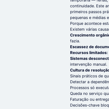
temporária — férias
continuidade. Este a
primeiros passos prát
pequenas e médias e
Porque acontece est
Existem várias causa
Crescimento orgâni
fazia.
Escassez de docum
Recursos limitados:
Sistemas desconect
intervenção manual.
Cultura de resolução
Sinais práticos de q
Detectar a dependênc
Processos só execut
Queda no serviço quan
Faturação ou entreg
Decisões-chave bloq