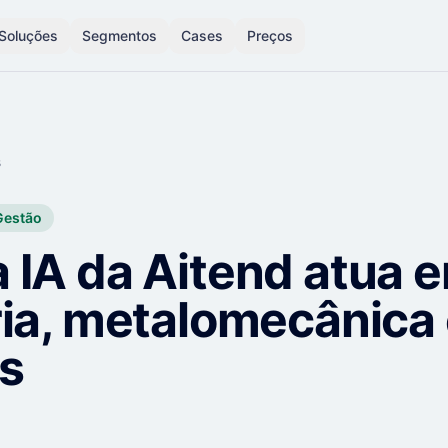
Soluções
Segmentos
Cases
Preços
s
Gestão
 IA da Aitend atua 
ria, metalomecânica
as