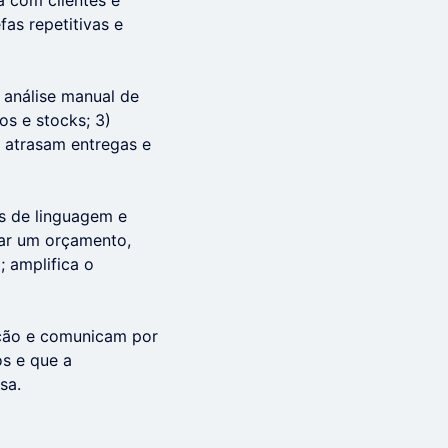
 com clientes e
fas repetitivas e
 análise manual de
os e stocks; 3)
s atrasam entregas e
s de linguagem e
rar um orçamento,
; amplifica o
ação e comunicam por
s e que a
sa.