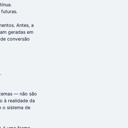
tínua.
 futuras.
entos. Antes, a
ram geradas em
 de conversão
.
stemas — não são
o à realidade da
m o sistema de