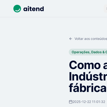
Voltar aos conteúdo
Operações, Dados & 
Como a
Indúst
fábric
2025-12-22 11:01:32