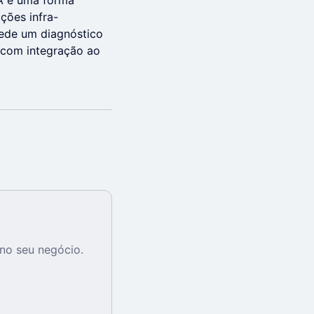
IA é uma forma
ções infra-
 pede um diagnóstico
 com integração ao
no seu negócio.