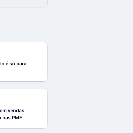
ão é só para
 em vendas,
ro nas PME