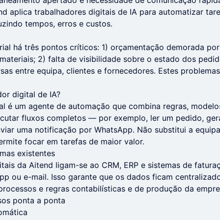
planeamento apertado e necessidade de comunicação rápida
d aplica trabalhadores digitais de IA para automatizar tare
uzindo tempos, erros e custos.
ial há três pontos críticos: 1) orçamentação demorada por
materiais; 2) falta de visibilidade sobre o estado dos pedid
as entre equipa, clientes e fornecedores. Estes problema
or digital de IA?
tal é um agente de automação que combina regras, modelo
ecutar fluxos completos — por exemplo, ler um pedido, ge
nviar uma notificação por WhatsApp. Não substitui a equipa
rmite focar em tarefas de maior valor.
mas existentes
itais da Aitend ligam-se ao CRM, ERP e sistemas de fatur
 ou e-mail. Isso garante que os dados ficam centralizado
rocessos e regras contabilísticas e de produção da empre
os ponta a ponta
omática