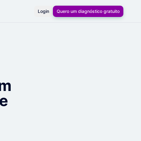
Login
Quero um diagnóstico gratuito
em
 e