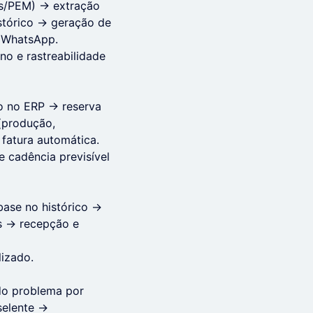
os/PEM) → extração
istórico → geração de
u WhatsApp.
no e rastreabilidade
o no ERP → reserva
(produção,
 fatura automática.
 cadência previsível
base no histórico →
s → recepção e
lizado.
 do problema por
selente →