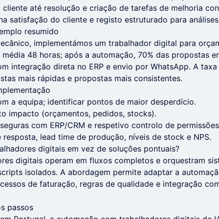
iente até resolução e criação de tarefas de melhoria con
na satisfação do cliente e registo estruturado para análises
xemplo resumido
ecânico, implementámos um trabalhador digital para orçam
 média 48 horas; após a automação, 70% das propostas e
om integração direta no ERP e envio por WhatsApp. A taxa
tas mais rápidas e propostas mais consistentes.
implementação
 a equipa; identificar pontos de maior desperdício.
lto impacto (orçamentos, pedidos, stocks).
s seguras com ERP/CRM e respetivo controlo de permissões
 resposta, lead time de produção, níveis de stock e NPS.
alhadores digitais em vez de soluções pontuais?
ores digitais operam em fluxos completos e orquestram si
scripts isolados. A abordagem permite adaptar a automaçã
cessos de faturação, regras de qualidade e integração co
os passos