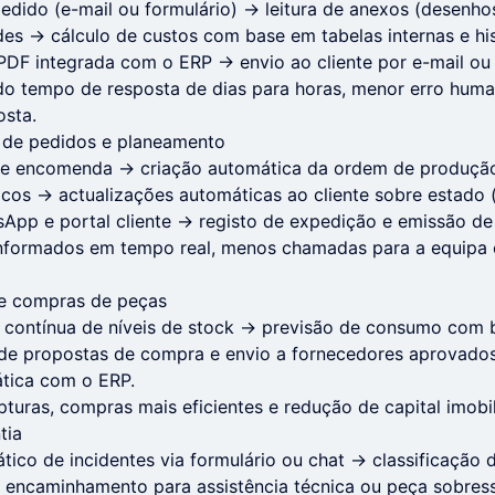
edido (e-mail ou formulário) → leitura de anexos (desenh
des → cálculo de custos com base em tabelas internas e h
PDF integrada com o ERP → envio ao cliente por e-mail o
do tempo de resposta de dias para horas, menor erro huma
osta.
de pedidos e planeamento
de encomenda → criação automática da ordem de produçã
cos → actualizações automáticas ao cliente sobre estado 
App e portal cliente -> registo de expedição e emissão de
 informados em tempo real, menos chamadas para a equipa e
 e compras de peças
o contínua de níveis de stock → previsão de consumo com 
de propostas de compra e envio a fornecedores aprovado
ática com o ERP.
pturas, compras mais eficientes e redução de capital imobi
tia
ático de incidentes via formulário ou chat → classificação
→ encaminhamento para assistência técnica ou peça sobres