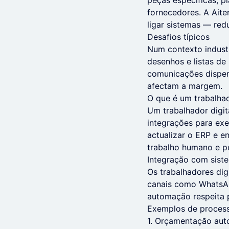
peças específicas, 
fornecedores. A Aiten
ligar sistemas — red
Desafios típicos
Num contexto industr
desenhos e listas de 
comunicações dispers
afectam a margem.
O que é um trabalhad
Um trabalhador digi
integrações para ex
actualizar o ERP e e
trabalho humano e pe
Integração com siste
Os trabalhadores dig
canais como WhatsApp
automação respeita p
Exemplos de process
1. Orçamentação aut