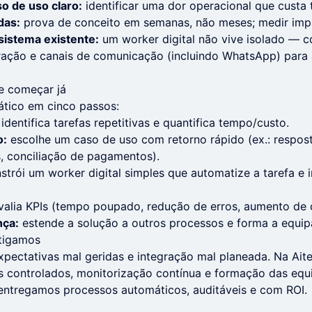
o de uso claro:
identificar uma dor operacional que custa 
das:
prova de conceito em semanas, não meses; medir impa
sistema existente:
um worker digital não vive isolado — 
ração e canais de comunicação (incluindo WhatsApp) para 
 começar já
ático em cinco passos:
identifica tarefas repetitivas e quantifica tempo/custo.
o:
escolhe um caso de uso com retorno rápido (ex.: resposta
s, conciliação de pagamentos).
strói um worker digital simples que automatize a tarefa e 
alia KPIs (tempo poupado, redução de erros, aumento de c
nça:
estende a solução a outros processos e forma a equip
tigamos
expectativas mal geridas e integração mal planeada. Na Ait
s controlados, monitorização contínua e formação das equ
ntregamos processos automáticos, auditáveis e com ROI.