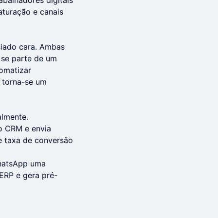
balhadores digitais
aturação e canais
siado cara. Ambas
 se parte de um
omatizar
 torna-se um
almente.
o CRM e envia
 e taxa de conversão
WhatsApp uma
ERP e gera pré-