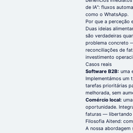
benefícios imediatos
de IA": fluxos autom
como o WhatsApp.
Por que a perceção e
Duas ideias alimenta
são verdadeiras qua
problema concreto —
reconciliações de fa
investimento operaci
Casos reais
Software B2B:
uma e
Implementámos um tr
tarefas prioritárias
melhorada, sem aume
Comércio local:
uma 
oportunidade. Integr
faturas — libertando
Filosofia Aitend: co
A nossa abordagem se