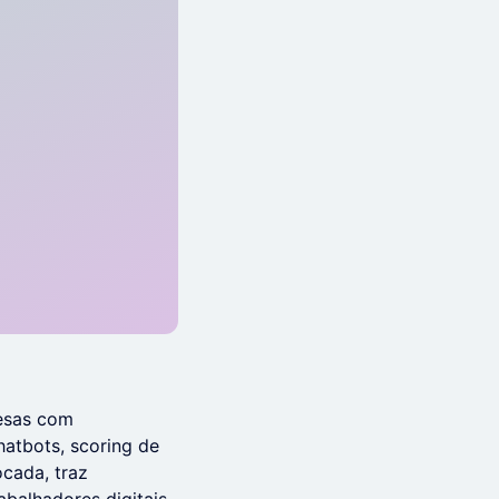
resas com
hatbots, scoring de
ocada, traz