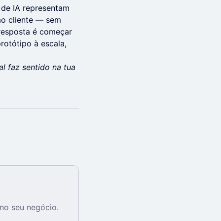
s de IA representam
 ao cliente — sem
 resposta é começar
otótipo à escala,
l faz sentido na tua
no seu negócio.