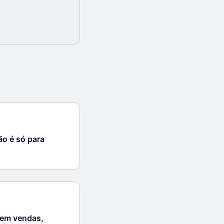
ão é só para
 em vendas,