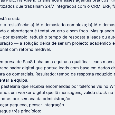
 às PME. Na Aitend chamamos a esses agentes práticos "tra
atizados que trabalham 24/7 integrados com o CRM, ERP, f
stá errada
m a resistência: a) IA é demasiado complexa; b) IA é dema
ndo a abordagem é tentativa-erro e sem foco. Mas quando
 por exemplo, reduzir o tempo de resposta a leads ou aut
turação — a solução deixa de ser um projecto académico e
onal com retorno medível.
mpresa de SaaS tinha uma equipa a qualificar leads manu
abalhador digital que pontua leads com base em dados d
 para os comerciais. Resultado: tempo de resposta reduzido
ntar a equipa.
pastelaria que recebia encomendas por telefone viu no 
amos um worker digital que lê mensagens, valida stock no 
 horas por semana da administração.
meçar pequeno, pensar integração
gue três princípios: