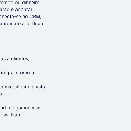
tempo ou dinheiro.
cto e adaptar.
conecta-se ao CRM,
automatizar o fluxo
s a clientes,
integra-o com o
onversões) e ajusta.
a.
end mitigamos isso
ipas. Não