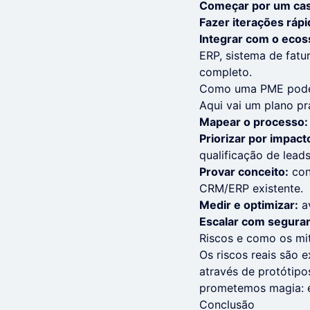
Começar por um cas
Fazer iterações rápi
Integrar com o ecos
ERP, sistema de fatu
completo.
Como uma PME pode
Aqui vai um plano pr
Mapear o processo:
Priorizar por impact
qualificação de lead
Provar conceito:
con
CRM/ERP existente.
Medir e optimizar:
av
Escalar com segura
Riscos e como os mi
Os riscos reais são 
através de protótipo
prometemos magia: e
Conclusão