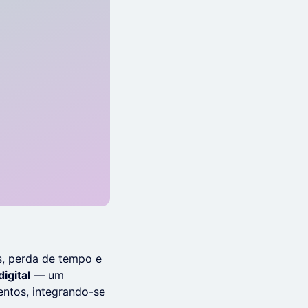
is, perda de tempo e
igital
— um
entos, integrando-se