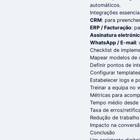
automáticos.
Integrações essencia
CRM
: para preencher
ERP / Facturação
: p
Assinatura eletrónic
WhatsApp / E-mail
:
Checklist de implem
Mapear modelos de c
Definir pontos de in
Configurar templates
Estabelecer logs e p
Treinar a equipa no 
Métricas para acom
Tempo médio desde p
Taxa de erros/retif
Redução de trabalho
Impacto na conversã
Conclusão