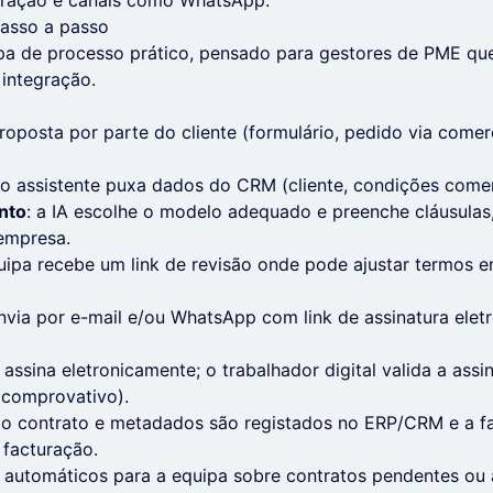
uração e canais como WhatsApp.
asso a passo
pa de processo prático, pensado para gestores de PME qu
 integração.
roposta por parte do cliente (formulário, pedido via comer
 o assistente puxa dados do CRM (cliente, condições comerc
nto
: a IA escolhe o modelo adequado e preenche cláusulas
empresa.
quipa recebe um link de revisão onde pode ajustar termos 
envia por e-mail e/ou WhatsApp com link de assinatura ele
e assina eletronicamente; o trabalhador digital valida a assi
 comprovativo).
 o contrato e metadados são registados no ERP/CRM e a fa
 facturação.
as automáticos para a equipa sobre contratos pendentes ou 