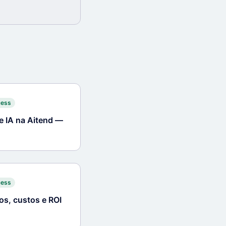
cess
e IA na Aitend —
cess
os, custos e ROI