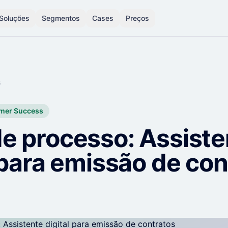
Soluções
Segmentos
Cases
Preços
s
mer Success
e processo: Assiste
 para emissão de con