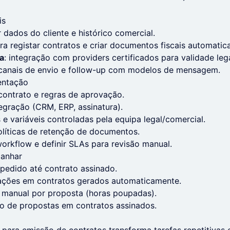
is
 dados do cliente e histórico comercial.
ara registar contratos e criar documentos fiscais automati
a
: integração com providers certificados para validade lega
 canais de envio e follow-up com modelos de mensagem.
entação
ontrato e regras de aprovação.
tegração (CRM, ERP, assinatura).
 e variáveis controladas pela equipa legal/comercial.
olíticas de retenção de documentos.
workflow e definir SLAs para revisão manual.
panhar
edido até contrato assinado.
icações em contratos gerados automaticamente.
 manual por proposta (horas poupadas).
o de propostas em contratos assinados.