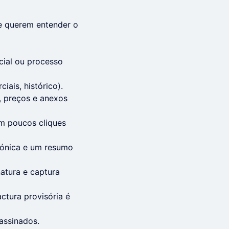
e querem entender o
cial ou processo
iais, histórico).
, preços e anexos
em poucos cliques
trónica e um resumo
natura e captura
ctura provisória é
assinados.