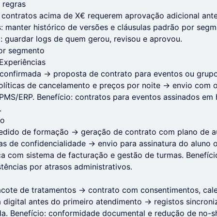
 regras
 contratos acima de X€ requerem aprovação adicional ante
 manter histórico de versões e cláusulas padrão por segm
a: guardar logs de quem gerou, revisou e aprovou.
or segmento
 Experiências
a confirmada → proposta de contrato para eventos ou grup
políticas de cancelamento e preços por noite → envio co
 PMS/ERP. Benefício: contratos para eventos assinados em
.
ão
 pedido de formação → geração de contrato com plano de a
s de confidencialidade → envio para assinatura do aluno 
a com sistema de facturação e gestão de turmas. Benefíci
tências por atrasos administrativos.
pacote de tratamentos → contrato com consentimentos, cal
a digital antes do primeiro atendimento → registos sincro
da. Benefício: conformidade documental e redução de no-