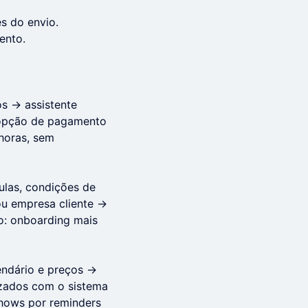
s do envio.
ento.
os → assistente
m opção de pagamento
 horas, sem
ulas, condições de
ou empresa cliente →
o: onboarding mais
endário e preços →
nizados com o sistema
shows por reminders