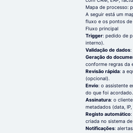
com CRM, ERP, fact
Mapa de processo: p
A seguir está um ma
fluxo e os pontos de
Fluxo principal
Trigger
: pedido de p
interno).
Validação de dados
:
Geração do docume
conforme regras da 
Revisão rápida
: a e
(opcional).
Envio
: o assistente 
do que foi acordado.
Assinatura
: o client
metadados (data, IP,
Registo automático
:
criada no sistema de
Notificações
: alert