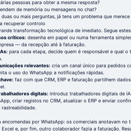
várias pessoas para obter a mesma resposta?
ependem de memória ou mensagens no chat?
 duas ou mais perguntas, já tens um problema que merece 
a recuperar controlo
ande transformação tecnológica de imediato. Segue estes 
os críticos:
desenha em papel ou numa ferramenta simple
mpresa — da recepção até à faturação.
LAs:
para cada etapa, decide quem é responsável e qual 
.
municações relevantes:
cria um canal único para pedidos 
imita o uso do WhatsApp a notificações rápidas.
chave:
faz com que CRM, ERP e faturação partilhem dado
el.
abalhadores digitais:
introduz trabalhadores digitais de IA
p, criar registos no CRM, atualizar o ERP e enviar confi
 rastreabilidade.
a encomendas por WhatsApp: os comerciais anotavam no t
 Excel e, por fim, outro colaborador fazia a faturação. Res