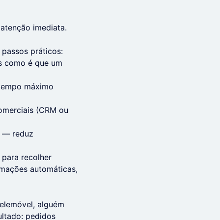
atenção imediata.
passos práticos:
s como é que um
o tempo máximo
comerciais (CRM ou
s — reduz
 para recolher
rmações automáticas,
elemóvel, alguém
ultado: pedidos