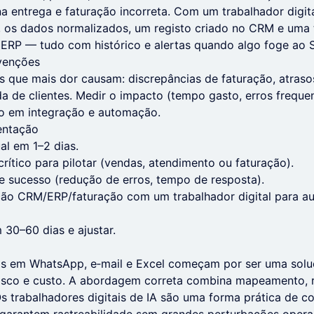
na entrega e faturação incorreta. Com um trabalhador digita
 os dados normalizados, um registo criado no CRM e uma t
ERP — tudo com histórico e alertas quando algo foge ao 
rvenções
 que mais dor causam: discrepâncias de faturação, atras
a de clientes. Medir o impacto (tempo gasto, erros frequen
nto em integração e automação.
entação
l em 1–2 dias.
rítico para pilotar (vendas, atendimento ou faturação).
de sucesso (redução de erros, tempo de resposta).
ção CRM/ERP/faturação com um trabalhador digital para au
 30–60 dias e ajustar.
s em WhatsApp, e‑mail e Excel começam por ser uma solu
risco e custo. A abordagem correta combina mapeamento, r
Os trabalhadores digitais de IA são uma forma prática de c