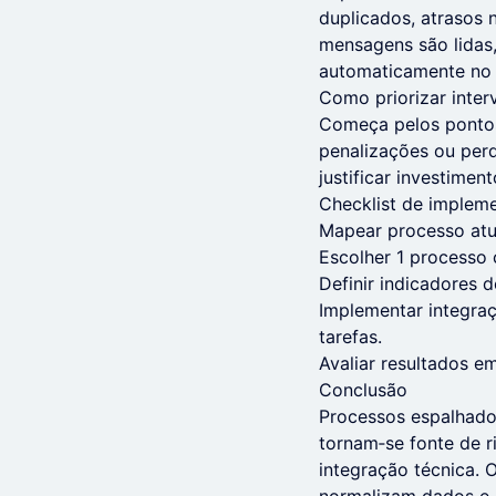
duplicados, atrasos 
mensagens são lidas,
automaticamente no 
Como priorizar inte
Começa pelos pontos
penalizações ou perd
justificar investime
Checklist de implem
Mapear processo atua
Escolher 1 processo c
Definir indicadores 
Implementar integra
tarefas.
Avaliar resultados em
Conclusão
Processos espalhado
tornam‑se fonte de 
integração técnica. 