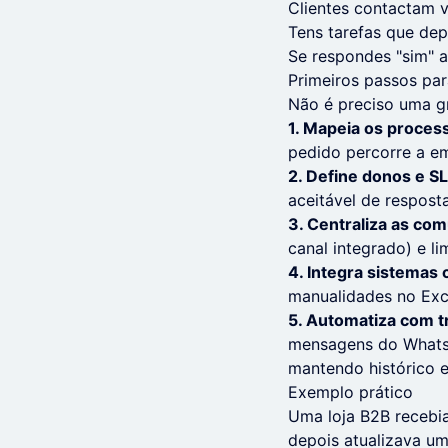
Clientes contactam 
Tens tarefas que d
Se respondes "sim" a
Primeiros passos par
Não é preciso uma gr
1. Mapeia os process
pedido percorre a e
2. Define donos e S
aceitável de resposta
3. Centraliza as co
canal integrado) e l
4. Integra sistemas 
manualidades no Exc
5. Automatiza com tr
mensagens do WhatsAp
mantendo histórico e
Exemplo prático
Uma loja B2B recebi
depois atualizava um