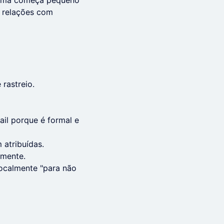
blema começa pequeno
e relações com
 rastreio.
il porque é formal e
atribuídas.
amente.
ocalmente "para não