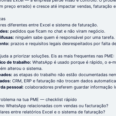
m folhas Excel — a empresa perde visão e controlo. O pro
m preço errado) e cresce até impactar vendas, faturação 
cas
res diferentes entre Excel e sistema de faturação.
ades:
pedidos que ficam no chat e não viram negócio.
ifusas:
ninguém sabe quem é responsável por uma tarefa.
ento:
prazos e requisitos legais desrespeitados por falta de
juda a priorizar soluções. Eis as mais frequentes nas PME:
ico de trabalho:
WhatsApp é usado porque é rápido, o e‑ma
ém alterou o sistema.
eados:
as etapas do trabalho não estão documentadas nem 
ados:
CRM, ERP e faturação não trocam dados automatic
rda pessoal:
colaboradores preferem guardar informação l
problema na tua PME — checklist rápido
no WhatsApp relacionadas com vendas ou facturação?
lares entre relatórios Excel e o sistema de faturação?