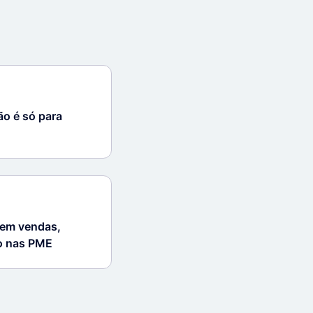
ão é só para
 em vendas,
ro nas PME