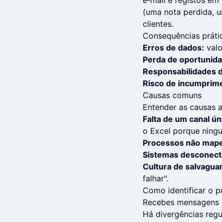
e‑mail e registos e
(uma nota perdida, u
clientes.
Consequências práti
Erros de dados:
valo
Perda de oportunid
Responsabilidades d
Risco de incumprim
Causas comuns
Entender as causas a
Falta de um canal ún
o Excel porque ningu
Processos não map
Sistemas desconect
Cultura de salvagua
falhar".
Como identificar o 
Recebes mensagens 
Há divergências regu