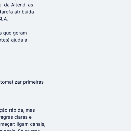
l da Aitend, as
arefa atribuída
SLA.
os que geram
tes) ajuda a
tomatizar primeiras
ção rápida, mas
egras claras e
omeçar: ligam canais,