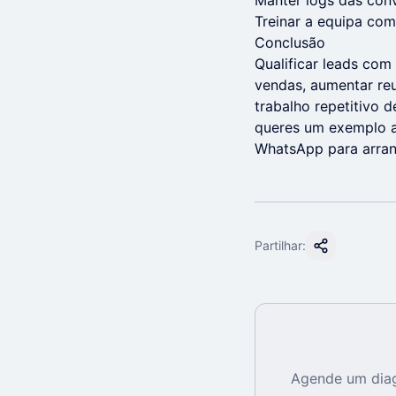
Manter logs das conv
Treinar a equipa come
Conclusão
Qualificar leads com
vendas, aumentar reun
trabalho repetitivo 
queres um exemplo a
WhatsApp para arra
Partilhar:
Agende um diag