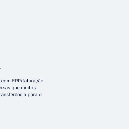
.
s, com ERP/faturação
ersas que muitos
ransferência para o