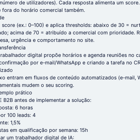
 número de utilizadores). Cada resposta alimenta um score
 fora do horário comercial também.
de
 score (ex.: 0–100) e aplica thresholds: abaixo de 30 = nur
ado; acima de 70 = atribuído a comercial com prioridade.
esa, urgência e comportamento no site.
ansferência
 trabalhador digital propõe horários e agenda reuniões no c
 confirmação por e-mail/WhatsApp e criando a tarefa no C
tizado
xo entram em fluxos de conteúdo automatizados (e-mail,
amentais mudem o seu scoring.
emplo prático
B2B antes de implementar a solução:
osta: 6 horas
or 100 leads: 4
nte: 1,5%
stas em qualificação por semana: 15h
r um trabalhador digital de IA: