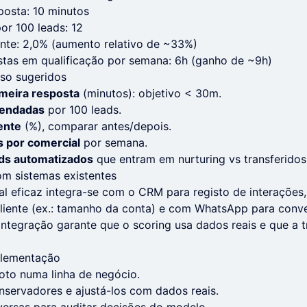
osta: 10 minutos
or 100 leads: 12
nte: 2,0% (aumento relativo de ~33%)
stas em qualificação por semana: 6h (ganho de ~9h)
sso sugeridos
meira resposta
(minutos): objetivo < 30m.
gendadas
por 100 leads.
ente
(%), comparar antes/depois.
 por comercial
por semana.
ds automatizados
que entram em nurturing vs transferidos
om sistemas existentes
al eficaz integra-se com o CRM para registo de interaçõe
e cliente (ex.: tamanho da conta) e com WhatsApp para conv
 integração garante que o scoring usa dados reais e que a t
plementação
to numa linha de negócio.
onservadores e ajustá-los com dados reais.