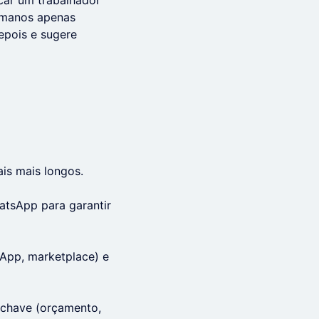
car um trabalhador
 humanos apenas
epois e sugere
is mais longos.
atsApp para garantir
tsApp, marketplace) e
 chave (orçamento,