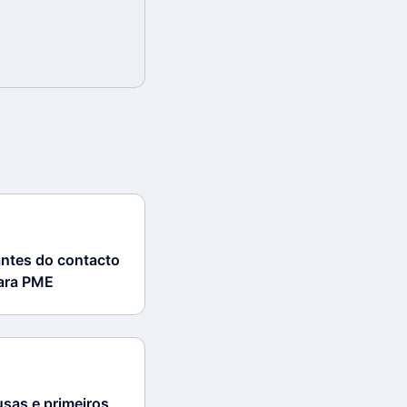
antes do contacto
para PME
sas e primeiros