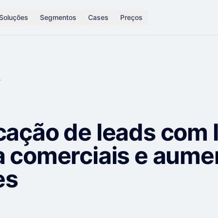
Soluções
Segmentos
Cases
Preços
s
cação de leads com 
za comerciais e aume
es