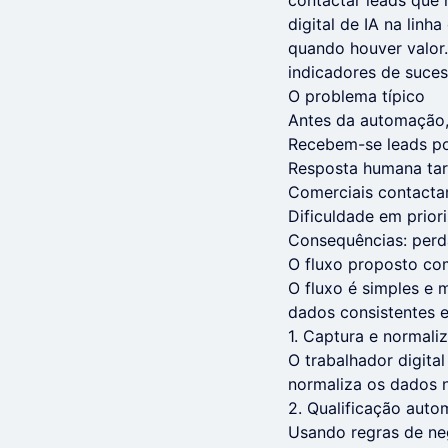
contactar leads que 
digital de IA na linh
quando houver valor.
indicadores de suce
O problema típico
Antes da automação,
Recebem-se leads por
Resposta humana tard
Comerciais contactam
Dificuldade em prior
Consequências: perda
O fluxo proposto com
O fluxo é simples e 
dados consistentes
1. Captura e normali
O trabalhador digital
normaliza os dados 
2. Qualificação autom
Usando regras de neg