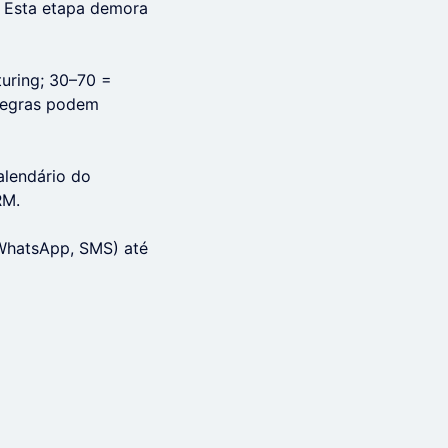
. Esta etapa demora
turing; 30–70 =
 Regras podem
alendário do
RM.
 WhatsApp, SMS) até